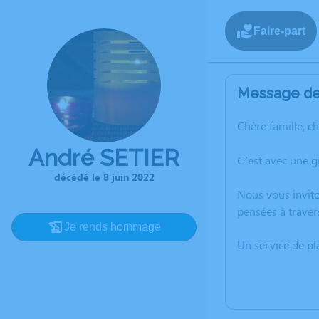
Faire-part
Message de 
Chère famille, c
André SETIER
C’est avec une g
décédé le 8 juin 2022
Nous vous invito
pensées à traver
Je rends hommage
Un service de p