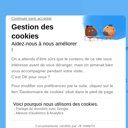
Déroulé de
Le samedi 
07370 Sarr