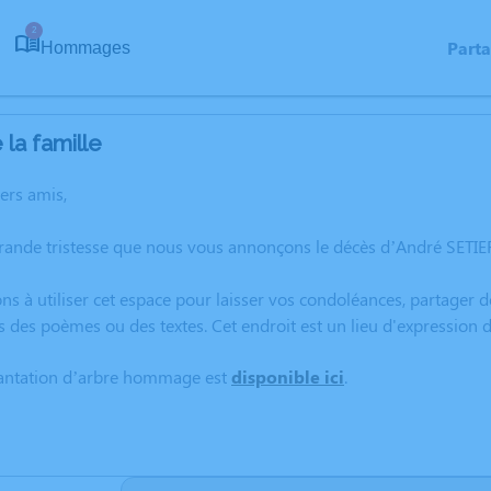
2
Part
Hommages
la famille
hers amis,
rande tristesse que nous vous annonçons le décès d’André SETIER 
ns à utiliser cet espace pour laisser vos condoléances, partager
s des poèmes ou des textes. Cet endroit est un lieu d'expression
lantation d’arbre hommage est
disponible ici
.