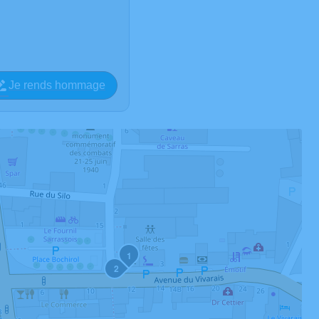
Je rends hommage
1
2