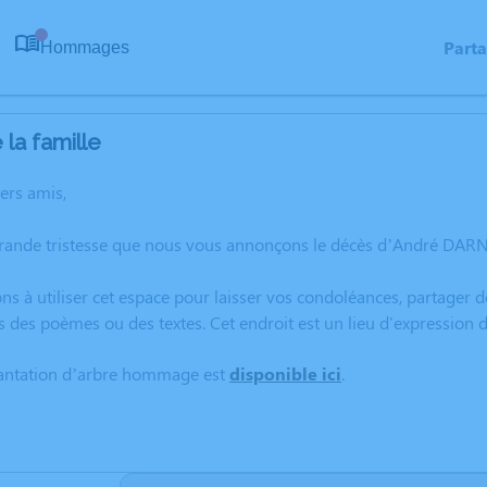
Part
Hommages
0
la famille
hers amis,
grande tristesse que nous vous annonçons le décès d’André DA
ns à utiliser cet espace pour laisser vos condoléances, partager
s des poèmes ou des textes. Cet endroit est un lieu d'expressi
lantation d’arbre hommage est
disponible ici
.