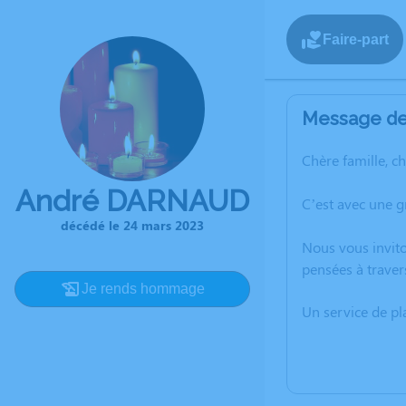
Faire-part
Message de 
Chère famille, c
André DARNAUD
C’est avec une 
décédé le 24 mars 2023
Nous vous invito
pensées à traver
Je rends hommage
Un service de p