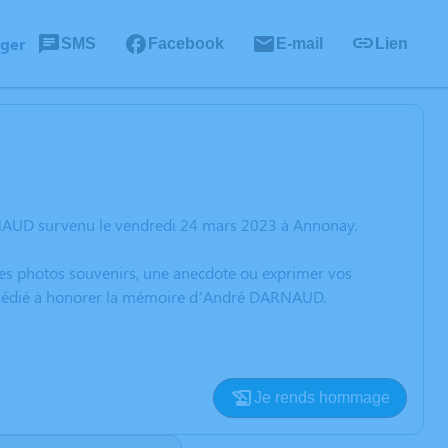
ager
SMS
Facebook
E-mail
Lien
RNAUD survenu le vendredi 24 mars 2023 à Annonay.
 des photos souvenirs, une anecdote ou exprimer vos
on dédié à honorer la mémoire d’André DARNAUD.
Je rends hommage