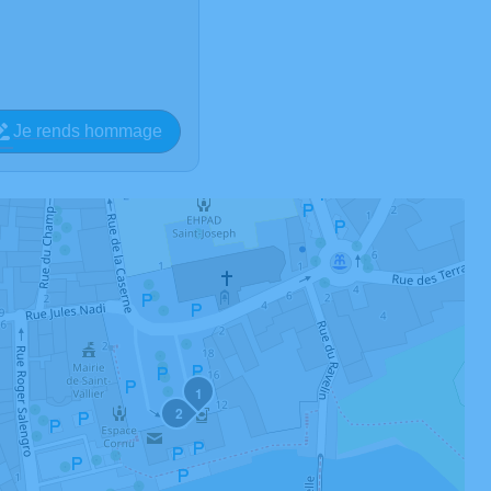
Je rends hommage
1
2