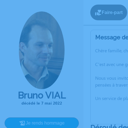
Faire-part
Message de 
Chère famille, c
C’est avec une g
Nous vous invito
pensées à traver
Bruno VIAL
Un service de p
décédé le 7 mai 2022
Je rends hommage
Déroulé de