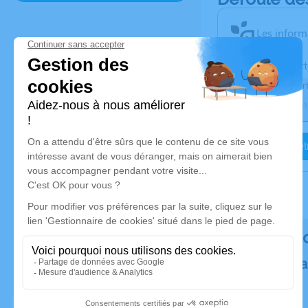
Les inform
Activez une aler
Recevoir une aler
Je veux êtr
Rendez h
Plantez un a