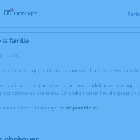
Part
Hommages
0
la famille
hers amis,
rande tristesse que nous vous annonçons le décès de Bruno VIAL
ns à utiliser cet espace pour laisser vos condoléances, partager
s des poèmes ou des textes. Cet endroit est un lieu d'expression
lantation d’arbre hommage est
disponible ici
.
s obsèques