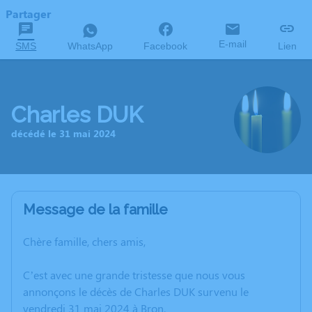
Partager
E-mail
SMS
WhatsApp
Facebook
Lien
Charles DUK
décédé le 31 mai 2024
Message de la famille
Chère famille, chers amis,
C’est avec une grande tristesse que nous vous
annonçons le décès de Charles DUK survenu le
vendredi 31 mai 2024 à Bron.