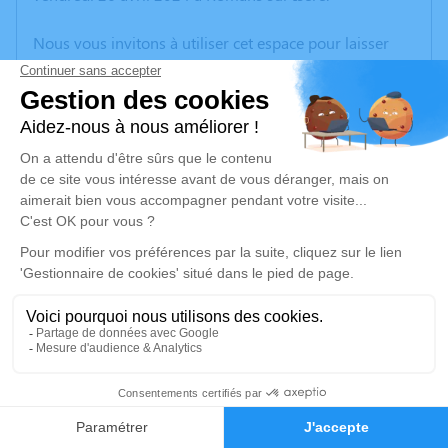
Nous vous invitons à utiliser cet espace pour laisser
vos condoléances, partager des photos souvenirs, une
anecdote ou exprimer vos pensées à travers des
poèmes ou des textes. Cet endroit est un lieu
d'expression dédié à honorer la mémoire de Christian
BAL.
Un service de plantation d’arbre hommage est
disponible ici
.
Je rends hommage
Cérémonie
mardi 30 avril 2024 à 15h00
2
Cimetière LA MOTTE DE GALAURE
26240 La Motte de Galaure
Faire-part
Hommages