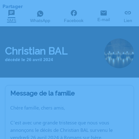
Partager
E-mail
SMS
WhatsApp
Facebook
Lien
Christian BAL
décédé le 26 avril 2024
Message de la famille
Chère famille, chers amis,
C’est avec une grande tristesse que nous vous
annonçons le décès de Christian BAL survenu le
vendredi 26 avril 2024 à Romans sur Isère.