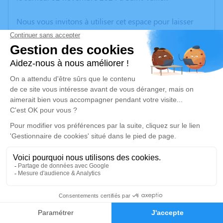
Nous vous invitons à utiliser cet espace pour laisser
vos condoléances, partager des photos souvenirs, une
anecdote ou exprimer vos pensées à travers des
poèmes ou des textes. Cet endroit est un lieu
d'expression dédié à honorer la mémoire de Danielle
OSTERNAUD.
Un service de plantation d’arbre hommage est
disponible ici
.
Je rends hommage
Cérémonie
mercredi 13 novembre 2024 à 10h00
8
communal 100-222 Route de la Sizeranne
26240 Beausemblant
Faire-part
Hommages