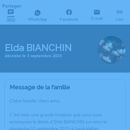
Partager
E-mail
SMS
WhatsApp
Facebook
Lien
Elda BIANCHIN
décédée le 3 septembre 2023
Message de la famille
Chère famille, chers amis,
C’est avec une grande tristesse que nous vous
annonçons le décès d’Elda BIANCHIN survenu le
dimanche 03 septembre 2023 à Saint-Vallier.