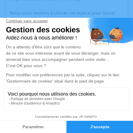
Nous vous invitons à utiliser cet espace pour laisser
vos condoléances, partager des photos souvenirs, une
anecdote ou exprimer vos pensées à travers des
poèmes ou des textes. Cet endroit est un lieu
d'expression dédié à honorer la mémoire d’Eric
PREVOST.
Un service de plantation d’arbre hommage est
disponible ici
.
Je rends hommage
Cérémonie
jeudi 31 juillet 2025 à 15h00
26
Valence Romans Crématorium 650 Chemin de
Clairac
Faire-part
Hommages
26760 Beaumont lès Valence