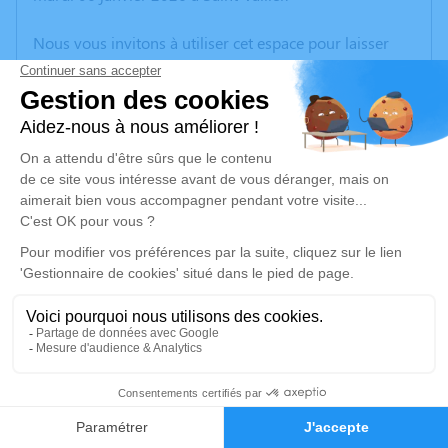
Nous vous invitons à utiliser cet espace pour laisser
vos condoléances, partager des photos souvenirs, une
anecdote ou exprimer vos pensées à travers des
poèmes ou des textes. Cet endroit est un lieu
d'expression dédié à honorer la mémoire d’Ingrid
DARNAUD.
Un service de plantation d’arbre hommage est
disponible ici
.
Je rends hommage
Cérémonie
vendredi 16 janvier 2026 à 17h00
1
Valence Romans Crématorium 650 Chemin de
Clairac
Faire-part
Hommages
26760 Beaumont lès Valence