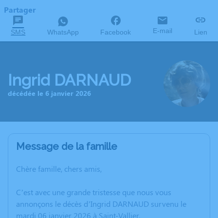
Partager
E-mail
SMS
WhatsApp
Facebook
Lien
Ingrid DARNAUD
décédée le 6 janvier 2026
Message de la famille
Chère famille, chers amis,
C’est avec une grande tristesse que nous vous
annonçons le décès d’Ingrid DARNAUD survenu le
mardi 06 janvier 2026 à Saint-Vallier.