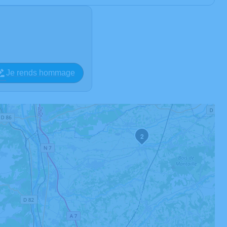
Je rends hommage
2