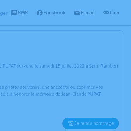
ager
SMS
Facebook
E-mail
Lien
e PUPAT survenu le samedi 15 juillet 2023 à Saint Rambert
 des photos souvenirs, une anecdote ou exprimer vos
n dédié à honorer la mémoire de Jean-Claude PUPAT.
Je rends hommage