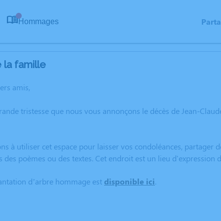
Part
Hommages
0
la famille
hers amis,
rande tristesse que nous vous annonçons le décès de Jean-Claud
ns à utiliser cet espace pour laisser vos condoléances, partager
s des poèmes ou des textes. Cet endroit est un lieu d'expressio
lantation d’arbre hommage est
disponible ici
.