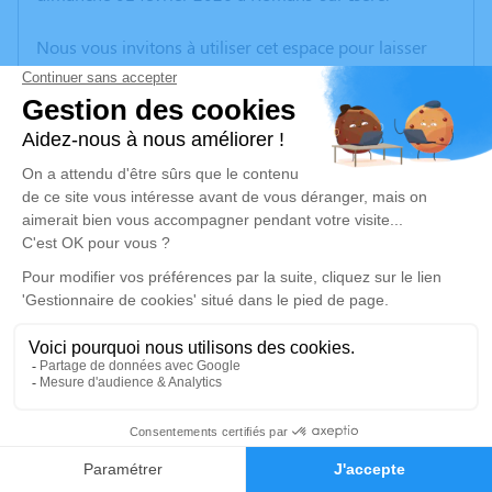
Nous vous invitons à utiliser cet espace pour laisser
vos condoléances, partager des photos souvenirs, une
anecdote ou exprimer vos pensées à travers des
poèmes ou des textes. Cet endroit est un lieu
d'expression dédié à honorer la mémoire de Jean
POLLET.
Un service de plantation d’arbre hommage est
disponible ici
.
Je rends hommage
Cérémonie
vendredi 06 février 2026 à 14h30
4
Eglise Saint Valère 8 Place de L'Hôtel de ville
26240 Saint Vallier
Faire-part
Hommages