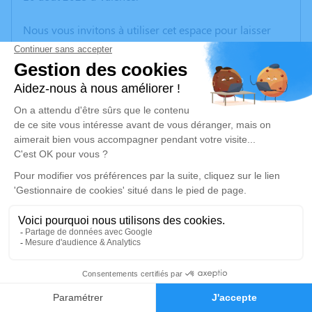
Nous vous invitons à utiliser cet espace pour laisser
vos condoléances, partager des photos souvenirs, une
anecdote ou exprimer vos pensées à travers des
poèmes ou des textes. Cet endroit est un lieu
d'expression dédié à honorer la mémoire de Kurt
FISCHER.
Un service de plantation d’arbre hommage est
disponible ici
.
Je rends hommage
Cérémonie
jeudi 17 août 2023 à 14h00
1
Crématorium des Charmilles Chemin des
Charmilles
Faire-part
Hommages
38270 Beaurepaire