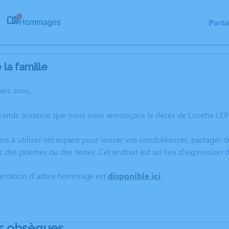
Part
Hommages
0
la famille
hers amis,
rande tristesse que nous vous annonçons le décès de Lucette LEPE
ns à utiliser cet espace pour laisser vos condoléances, partager
s des poèmes ou des textes. Cet endroit est un lieu d'expression 
lantation d’arbre hommage est
disponible ici
.
s obsèques