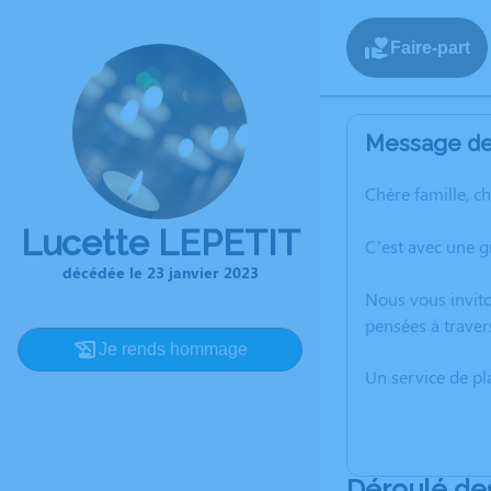
Faire-part
Message de 
Chère famille, c
Lucette LEPETIT
C’est avec une g
décédée le 23 janvier 2023
Nous vous invito
pensées à traver
Je rends hommage
Un service de p
Déroulé de