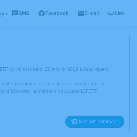
ager
SMS
Facebook
E-mail
Lien
TIT survenu le lundi 23 janvier 2023 à Beaurepaire.
 des photos souvenirs, une anecdote ou exprimer vos
dédié à honorer la mémoire de Lucette LEPETIT.
Je rends hommage