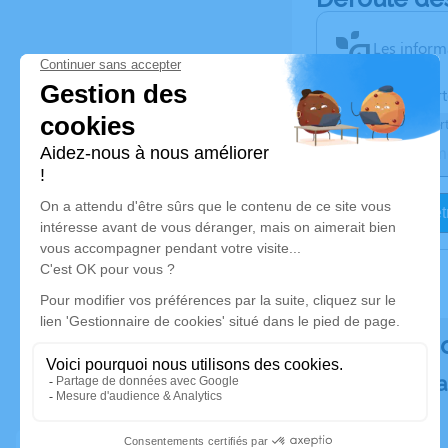
Les inform
Activez une aler
Recevoir une aler
Je veux êtr
Rendez h
Plantez un a