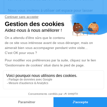
Nous vous invitons à utiliser cet espace pour laisser
vos condoléances, partager des photos souvenirs, une
anecdote ou exprimer vos pensées à travers des
poèmes ou des textes. Cet endroit est un lieu
d'expression dédié à honorer la mémoire de Marie-
Claude PASINETTI.
Un service de plantation d’arbre hommage est
disponible ici
.
Je rends hommage
Cérémonie
jeudi 20 février 2025 à 10h00
5
Communal 47 Voie Romaine
07300 Saint Jean de Muzols
Faire-part
Hommages