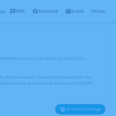
ager
SMS
Facebook
E-mail
Lien
sé MOURIER survenu le dimanche 14 août 2022 à
 des photos souvenirs, une anecdote ou exprimer vos
n dédié à honorer la mémoire de Marie-José MOURIER.
Je rends hommage