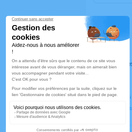
Déroulé de
Le vendred
Eglise de B