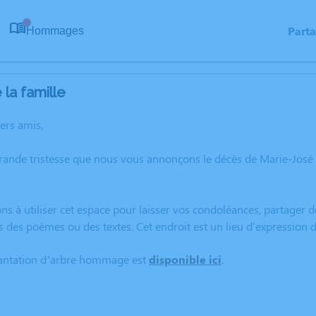
Part
Hommages
0
la famille
hers amis,
grande tristesse que nous vous annonçons le décès de Marie-Jo
ns à utiliser cet espace pour laisser vos condoléances, partager
s des poèmes ou des textes. Cet endroit est un lieu d'expressio
lantation d’arbre hommage est
disponible ici
.