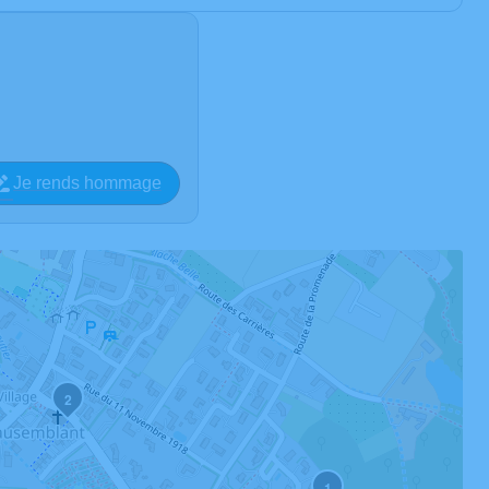
Je rends hommage
2
1