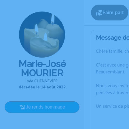
Faire-part
Message de 
Chère famille, c
Marie-José
C’est avec une 
MOURIER
Beausemblant.
née CHENNEVIER
Nous vous invito
décédée le 14 août 2022
pensées à traver
Un service de p
Je rends hommage