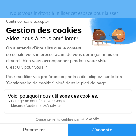
Nous vous invitons à utiliser cet espace pour laisser
vos condoléances, partager des photos souvenirs, une
anecdote ou exprimer vos pensées à travers des
poèmes ou des textes. Cet endroit est un lieu
d'expression dédié à honorer la mémoire de Michel
PERTUZON.
Un service de plantation d’arbre hommage est
disponible ici
.
Je rends hommage
Cérémonie
lundi 16 mars 2026 à 15h30
13
Crématorium des Charmilles Chemin des
Charmilles
Faire-part
Hommages
38270 Beaurepaire