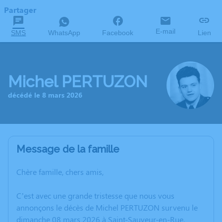
Partager
E-mail
SMS
WhatsApp
Facebook
Lien
Michel PERTUZON
décédé le 8 mars 2026
Message de la famille
Chère famille, chers amis,
C’est avec une grande tristesse que nous vous
annonçons le décès de Michel PERTUZON survenu le
dimanche 08 mars 2026 à Saint-Sauveur-en-Rue.