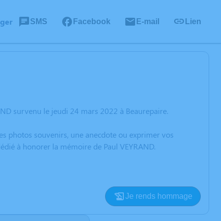
ager
SMS
Facebook
E-mail
Lien
AND survenu le jeudi 24 mars 2022 à Beaurepaire.
 des photos souvenirs, une anecdote ou exprimer vos
n dédié à honorer la mémoire de Paul VEYRAND.
Je rends hommage