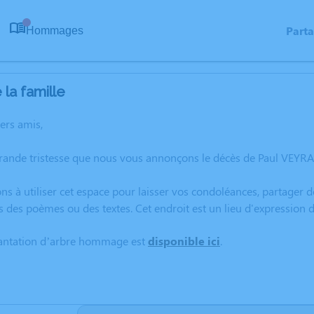
Part
Hommages
0
la famille
hers amis,
grande tristesse que nous vous annonçons le décès de Paul VEYR
ns à utiliser cet espace pour laisser vos condoléances, partager
s des poèmes ou des textes. Cet endroit est un lieu d'expressio
lantation d’arbre hommage est
disponible ici
.