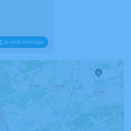
Je rends hommage
2