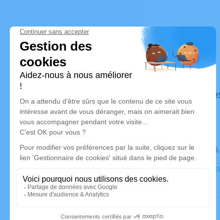
Déroulé de
Le mercred
Eglise Beau