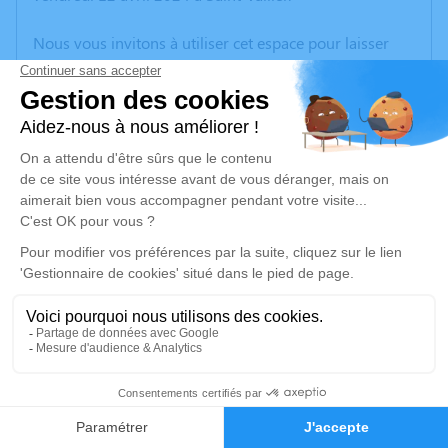
Nous vous invitons à utiliser cet espace pour laisser
vos condoléances, partager des photos souvenirs, une
anecdote ou exprimer vos pensées à travers des
poèmes ou des textes. Cet endroit est un lieu
d'expression dédié à honorer la mémoire de
Raymonde BUISSON.
Un service de plantation d’arbre hommage est
disponible ici
.
Je rends hommage
Crémation
vendredi 19 avril 2024 à 14h30
1
Chemin des Charmilles
38270 Beaurepaire
Faire-part
Hommages