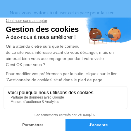
Nous vous invitons à utiliser cet espace pour laisser
vos condoléances, partager des photos souvenirs, une
anecdote ou exprimer vos pensées à travers des
poèmes ou des textes. Cet endroit est un lieu
d'expression dédié à honorer la mémoire de René
MISERY.
Un service de plantation d’arbre hommage est
disponible ici
.
Je rends hommage
Cérémonie
jeudi 19 décembre 2024 à 09h30
1
Eglise Saint Valère 8 Place de L'Hôtel de ville
26240 Saint Vallier
Faire-part
Hommages