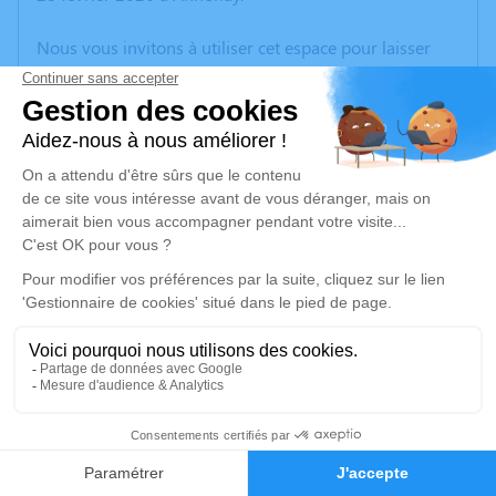
Nous vous invitons à utiliser cet espace pour laisser
vos condoléances, partager des photos souvenirs, une
anecdote ou exprimer vos pensées à travers des
poèmes ou des textes. Cet endroit est un lieu
d'expression dédié à honorer la mémoire de Robert
REY.
Un service de plantation d’arbre hommage est
disponible ici
.
Je rends hommage
Cérémonie
mercredi 04 mars 2026 à 10h00
4
Eglise Saint Blaise 3 rue de l'église
26140 Saint Rambert d'Albon
Faire-part
Hommages