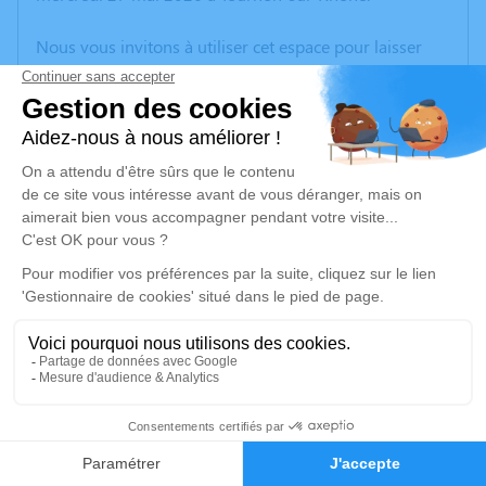
Nous vous invitons à utiliser cet espace pour laisser
vos condoléances, partager des photos souvenirs, une
anecdote ou exprimer vos pensées à travers des
poèmes ou des textes. Cet endroit est un lieu
d'expression dédié à honorer la mémoire de Roger
JUNIQUE.
Un service de plantation d’arbre hommage est
disponible ici
.
Je rends hommage
Cérémonie
mardi 02 juin 2026 à 15h00
2
Eglise du Prieuré 1 Place de l'Eglise
26600 Tain l'Hermitage
Faire-part
Hommages