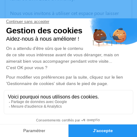
Nous vous invitons à utiliser cet espace pour laisser
vos condoléances, partager des photos souvenirs, une
anecdote ou exprimer vos pensées à travers des
poèmes ou des textes. Cet endroit est un lieu
d'expression dédié à honorer la mémoire de Roland
BRUYERE.
Un service de plantation d’arbre hommage est
disponible ici
.
Je rends hommage
Cérémonie
vendredi 10 avril 2026 à 10h00
4
Eglise Saint Valère 8 Place de L'Hôtel de ville
26240 Saint Vallier
Faire-part
Hommages