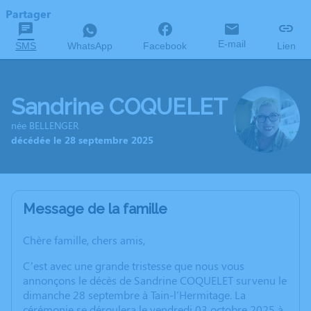
Partager
E-mail
SMS
WhatsApp
Facebook
Lien
Sandrine COQUELET
née BELLENGER
décédée le 28 septembre 2025
Message de la famille
Chère famille, chers amis,
C’est avec une grande tristesse que nous vous
annonçons le décès de Sandrine COQUELET survenu le
dimanche 28 septembre à Tain-l'Hermitage. La
cérémonie se déroulera le vendredi 03 octobre 2025 à