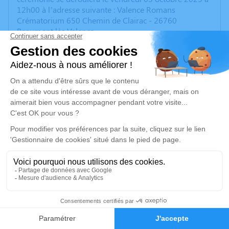
12h00 à l’adresse suivante : Valence Romans
Crématorium 650 Chemin de Clairac - 26760
Beaumont lès Valence.
Nous vous invitons à utiliser cet espace pour laisser
vos condoléances, partager des photos souvenirs, une
anecdote ou exprimer vos pensées à travers des
poèmes ou des textes. Cet endroit est un lieu
d'expression dédié à honorer la mémoire de notre
épouse et maman adorée.
Un service de plantation d’arbre hommage est
disponible ici
.
Je rends hommage
Cérémonie
144
vendredi 03 octobre 2025 à 12h00
Faire-part
Hommages
Valence Romans Crématorium 650 Chemin de