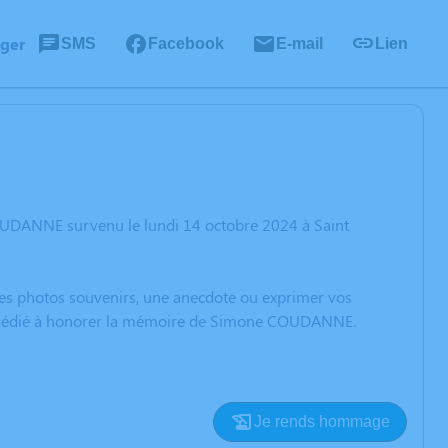
ager
SMS
Facebook
E-mail
Lien
OUDANNE survenu le lundi 14 octobre 2024 à Saint
 des photos souvenirs, une anecdote ou exprimer vos
ion dédié à honorer la mémoire de Simone COUDANNE.
Je rends hommage