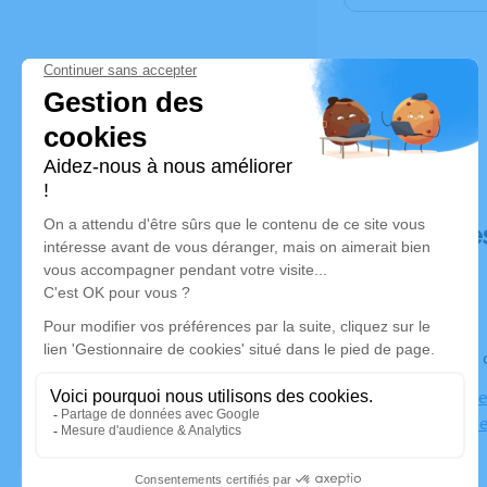
Déroulé de
Le jeudi 1
Eglise Notr
26140 Anne