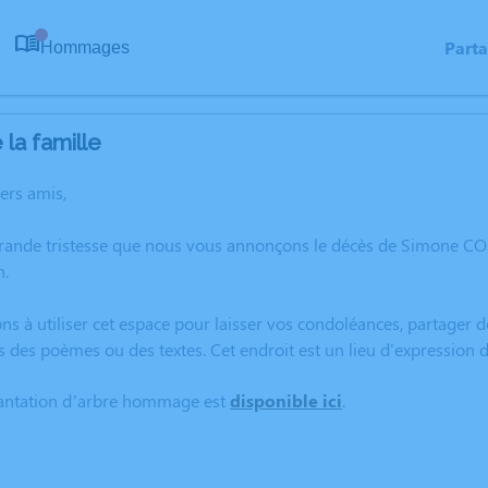
Part
Hommages
0
la famille
hers amis,
grande tristesse que nous vous annonçons le décès de Simone C
n.
ns à utiliser cet espace pour laisser vos condoléances, partager
rs des poèmes ou des textes. Cet endroit est un lieu d'express
lantation d’arbre hommage est
disponible ici
.