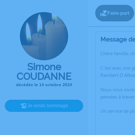
Faire-part
Message de 
Chère famille, c
Simone
C’est avec une 
COUDANNE
Rambert D Albo
décédée le 14 octobre 2024
Nous vous invito
pensées à trave
Je rends hommage
Un service de p