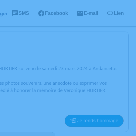
ager
SMS
Facebook
E-mail
Lien
 HURTIER survenu le samedi 23 mars 2024 à Andancette.
 des photos souvenirs, une anecdote ou exprimer vos
n dédié à honorer la mémoire de Véronique HURTIER.
Je rends hommage