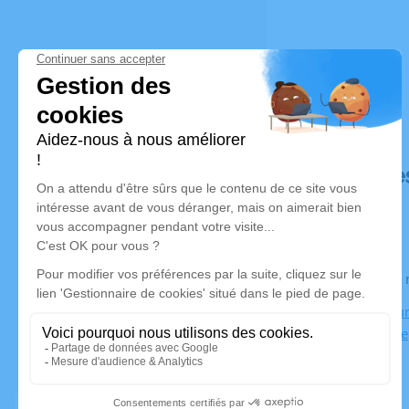
Déroulé de
Le jeudi 2
Crématorium
Beaurepaire