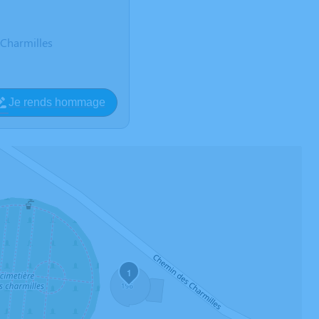
Charmilles
Je rends hommage
1