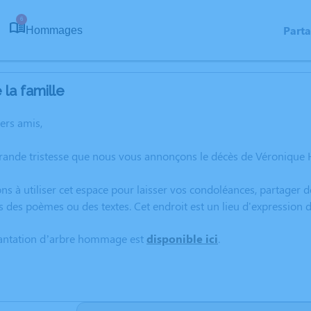
6
Part
Hommages
la famille
hers amis,
grande tristesse que nous vous annonçons le décès de Véronique
ns à utiliser cet espace pour laisser vos condoléances, partager
s des poèmes ou des textes. Cet endroit est un lieu d'expressio
lantation d’arbre hommage est
disponible ici
.