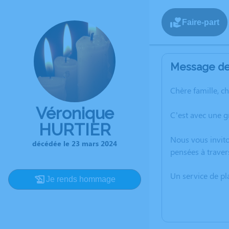
Faire-part
Message de 
Chère famille, c
Véronique
C’est avec une 
HURTIER
Nous vous invito
décédée le 23 mars 2024
pensées à traver
Un service de p
Je rends hommage